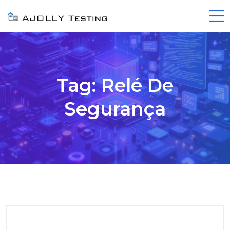
Tag:
Relé De
Segurança