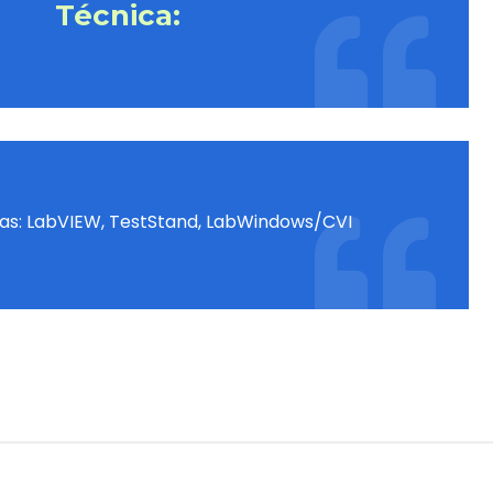
Técnica:
as:
LabVIEW
,
TestStand
,
LabWindows/CVI