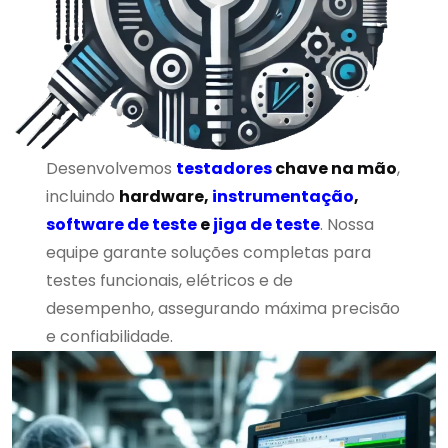
Desenvolvemos
testadores
chave na mão
,
incluindo
hardware,
instrumentação
,
software de teste
e
jiga de teste
. Nossa
equipe garante soluções completas para
testes funcionais, elétricos e de
desempenho, assegurando máxima precisão
e confiabilidade.