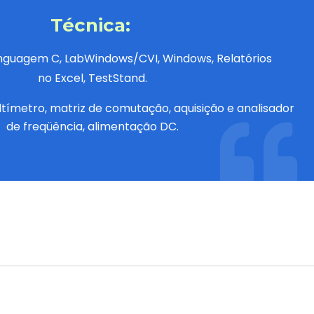
Técnica:
inguagem C,
LabWindows/CVI
, Windows, Relatórios
no Excel,
TestStand
.
ltímetro, matriz de comutação, aquisição e analisador
de freqüência, alimentação DC.