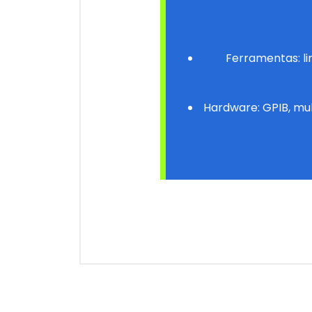
Ferramentas: l
Hardware:
GPIB
, mu