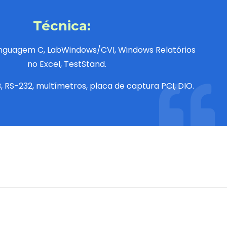
Técnica:
inguagem C,
LabWindows/CVI
, Windows Relatórios
no Excel,
TestStand
.
B
,
RS-232
, multímetros, placa de captura PCI,
DIO
.