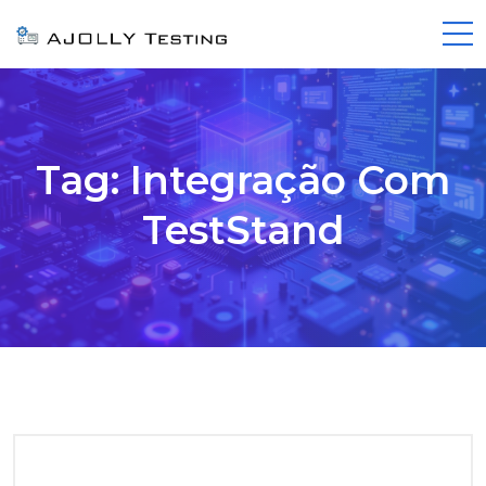
Tag:
Integração Com
TestStand