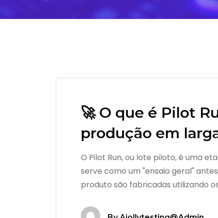
🚀 O que é Pilot R
produção em larga
O Pilot Run, ou lote piloto, é uma e
serve como um "ensaio geral" antes
produto são fabricadas utilizando
By
Ajollytesting@admin