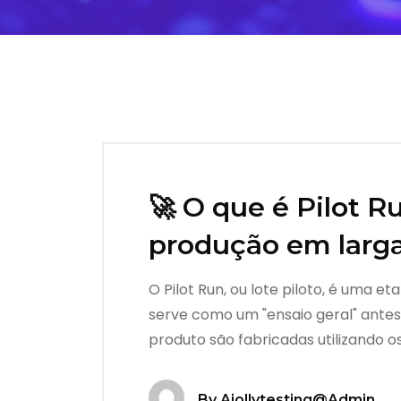
🚀 O que é Pilot R
produção em larga
O Pilot Run, ou lote piloto, é uma e
serve como um "ensaio geral" antes
produto são fabricadas utilizando
By
Ajollytesting@admin