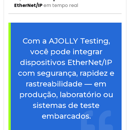
EtherNet/IP
em tempo real
Com a AJOLLY Testing,
você pode integrar
dispositivos EtherNet/IP
com segurança, rapidez e
rastreabilidade — em
produção, laboratório ou
sistemas de teste
embarcados.