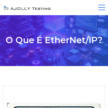
O Que É EtherNet/IP?