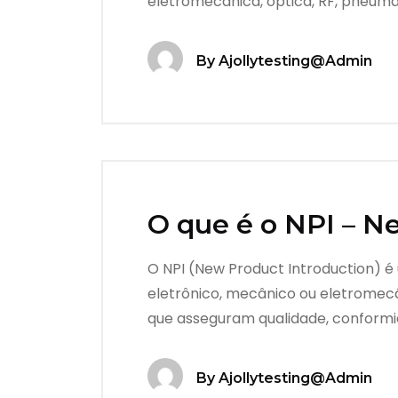
eletromecânica, óptica, RF, pneumá
By
Ajollytesting@admin
O que é o NPI – N
O NPI (New Product Introduction) é 
eletrônico, mecânico ou eletromec
que asseguram qualidade, conformida
By
Ajollytesting@admin