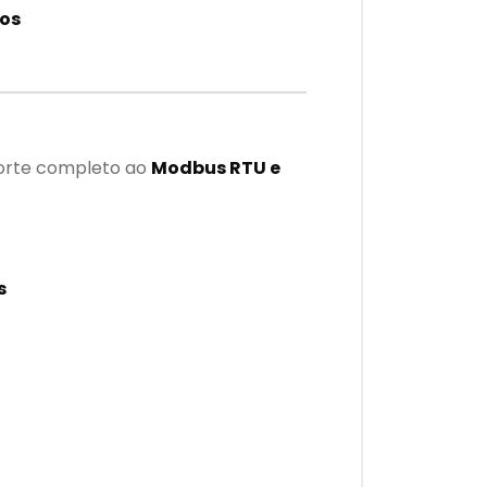
tos
s
porte completo ao
Modbus RTU e
s