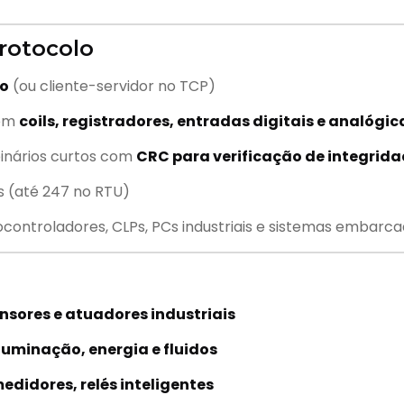
protocolo
vo
(ou cliente-servidor no TCP)
 em
coils, registradores, entradas digitais e analógic
binários curtos com
CRC para verificação de integrid
os (até 247 no RTU)
controladores, CLPs, PCs industriais e sistemas embarc
nsores e atuadores industriais
luminação, energia e fluidos
medidores, relés inteligentes