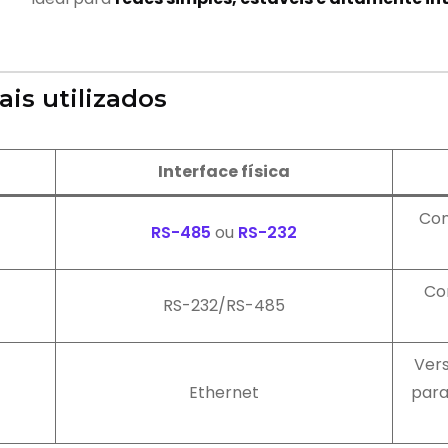
is utilizados
Interface física
Com
RS-485
ou
RS-232
Co
RS-232/RS-485
Vers
Ethernet
para