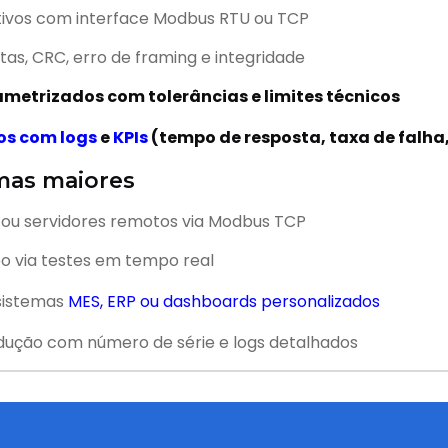
tivos com interface Modbus RTU ou TCP
as, CRC, erro de framing e integridade
rametrizados com tolerâncias e limites técnicos
ios com logs
e
KPIs
(tempo de resposta, taxa de falh
emas maiores
 ou servidores remotos via Modbus TCP
po via testes em tempo real
 sistemas
MES, ERP ou dashboards personalizados
odução com número de série e logs detalhados