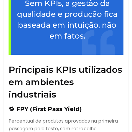
Sem KPIs, a gestão da
qualidade e produção fica
baseada em intuição, não
em fatos.
Principais KPIs utilizados
em ambientes
industriais
🔁
FPY (First Pass Yield)
Percentual de produtos aprovados na primeira
passagem pelo teste, sem retrabalho.