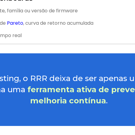
ote, família ou versão de firmware
 de
Pareto
, curva de retorno acumulada
empo real
ting, o RRR deixa de ser apenas 
rna uma
ferramenta ativa de preve
melhoria contínua
.