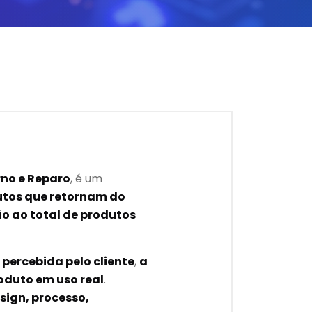
rno e Reparo
, é um
utos que retornam do
o ao total de produtos
percebida pelo cliente
,
a
oduto em uso real
.
sign, processo,