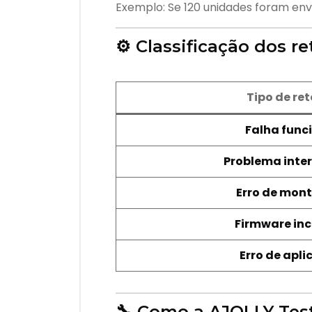
Exemplo: Se 120 unidades foram env
⚙️ Classificação dos r
Tipo de re
Falha func
Problema inte
Erro de mo
Firmware inc
Erro de apl
🔧 Como a AJOLLY Tes