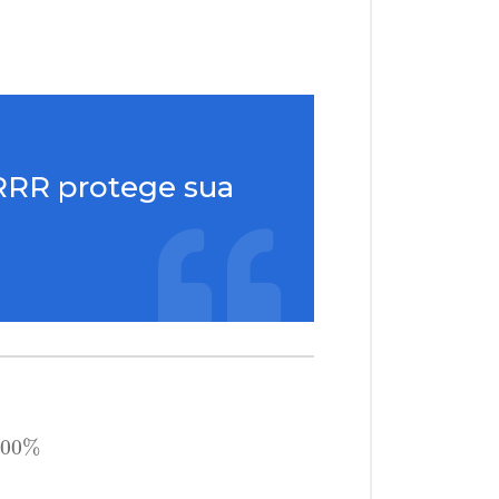
RRR protege sua
aro
Número total de produtos enviados
×
100
%
100
%