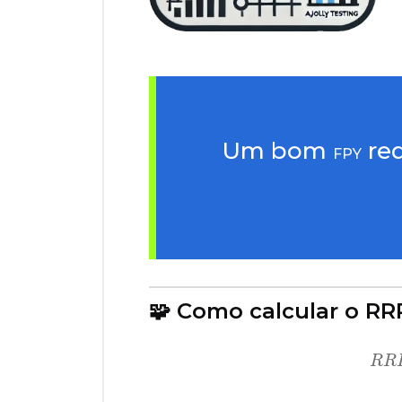
Um bom
red
FPY
🧩 Como calcular o RR
R
R
R
R
R