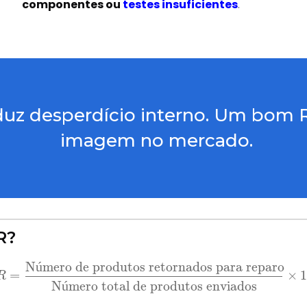
componentes ou
testes insuficientes
.
uz desperdício interno. Um bom 
imagem no mercado.
R?
=
Número de produtos retornados para rep
N
ú
mero de produtos retornados para reparo
=
×
R
N
ú
mero total de produtos enviados