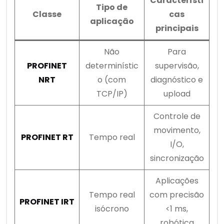
Característi
Tipo de
Classe
cas
aplicação
principais
Não
Para
PROFINET
determinístic
supervisão,
NRT
o (com
diagnóstico e
TCP/IP)
upload
Controle de
movimento,
PROFINET RT
Tempo real
I/O,
sincronização
Aplicações
Tempo real
com precisão
PROFINET IRT
isócrono
<1 ms,
robótica