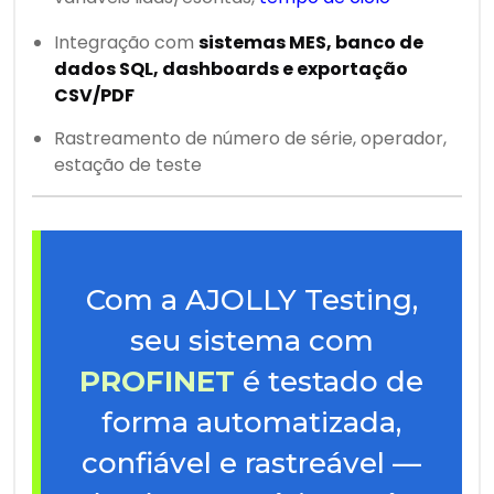
Integração com
sistemas MES, banco de
dados SQL, dashboards e exportação
CSV/PDF
Rastreamento de número de série, operador,
estação de teste
Com a AJOLLY Testing,
seu sistema com
PROFINET
é testado de
forma automatizada,
confiável e rastreável —