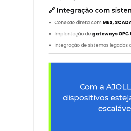
🔗 Integração com siste
Conexão direta com
MES, SCADA
Implantação de
gateways OPC U
Integração de sistemas legados
Com a AJOLLY
dispositivos est
escaláve