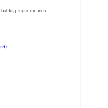
dustrial, proporcionando
and
)