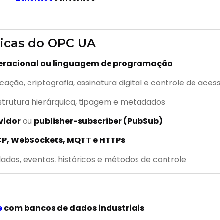
cnicas do OPC UA
eracional ou linguagem de programação
icação, criptografia, assinatura digital e controle de aces
trutura hierárquica, tipagem e metadados
vidor
ou
publisher-subscriber (PubSub)
TCP, WebSockets, MQTT e HTTPs
ados, eventos, históricos e métodos de controle
e
com bancos de dados industriais