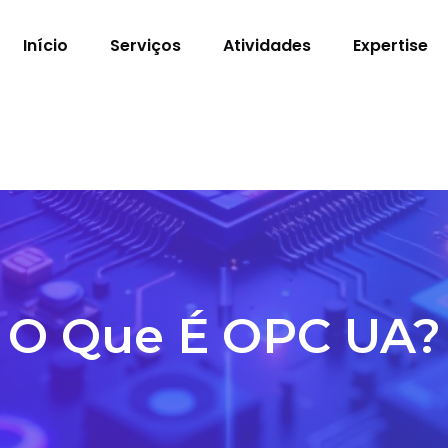
Início
Serviços
Atividades
Expertise
O Que É OPC UA?