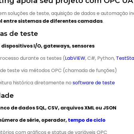
ting apoia seu projeto com OPC UA
em soluções de teste, aquisição de dados e automação in
l entre sistemas de diferentes camadas
.
as de teste
 dispositivos I/O, gateways, sensores
 processo durante os testes (
LabVIEW
, C#, Python,
TestSt
de teste via métodos OPC (chamada de funções)
itura histórica diretamente no
software de teste
idade
nco de dados SQL, CSV, arquivos XML ou JSON
número de série, operador,
tempo de ciclo
órios com gráficos e status de variáveis OPC