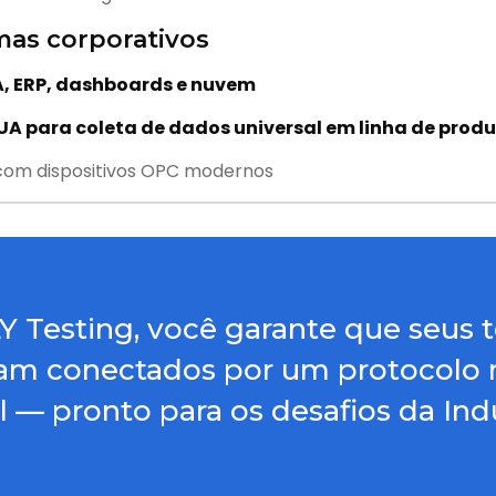
mas corporativos
, ERP, dashboards e nuvem
A para coleta de dados universal em linha de prod
 com dispositivos OPC modernos
 Testing, você garante que seus t
ejam conectados por um protocolo
l — pronto para os desafios da Indú