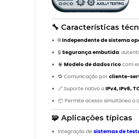
🔧 Características té
🌐
Independente de sistema op
🔒
Segurança embutida
: autent
🧠
Modelo de dados rico
com es
🔁 Comunicação por
cliente-ser
🔗 Suporte nativo a
IPv4, IPv6, 
📦 Permite acesso simultâneo a d
🧩 Aplicações típicas
Integração de
sistemas de test