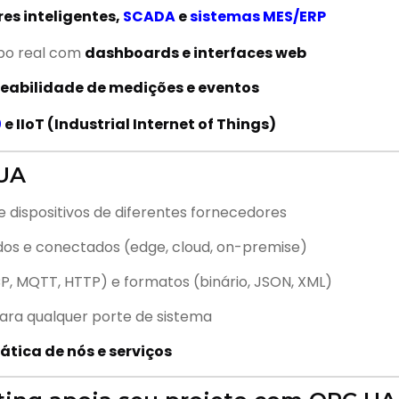
res inteligentes,
SCADA
e
sistemas MES/ERP
po real com
dashboards e interfaces web
reabilidade de medições e eventos
0
e IIoT (Industrial Internet of Things)
 UA
 dispositivos de diferentes fornecedores
ídos e conectados (edge, cloud, on-premise)
CP, MQTT, HTTP) e formatos (binário, JSON, XML)
 para qualquer porte de sistema
tica de nós e serviços