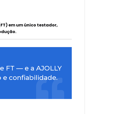
(FT) em um único testador,
rodução.
T e FT — e a AJOLLY
e confiabilidade.