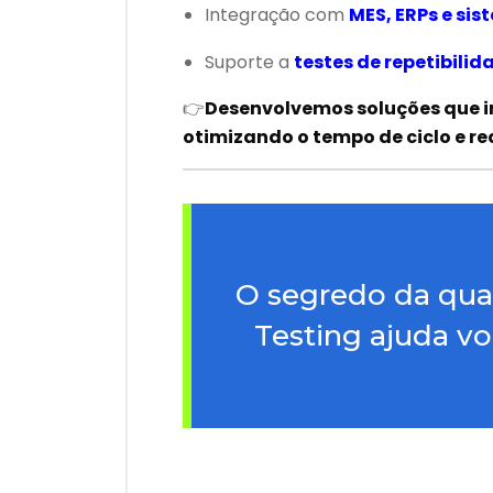
Integração com
MES, ERPs e si
Suporte a
testes de repetibilid
👉
Desenvolvemos soluções que in
otimizando o tempo de ciclo e r
O segredo da qual
Testing ajuda vo