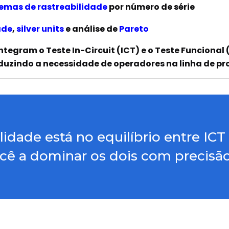
stemas de rastreabilidade
por número de série
ade
,
silver units
e análise de
Pareto
tegram o Teste In-Circuit (ICT) e o Teste Funcional 
eduzindo a necessidade de operadores na linha de p
idade está no equilíbrio entre IC
cê a dominar os dois com precisão 