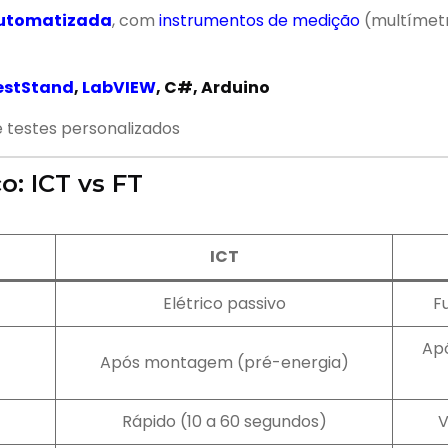
automatizada
, com
instrumentos de medição
(multímetro
estStand
,
LabVIEW
, C#, Arduino
 testes personalizados
o: ICT vs FT
ICT
Elétrico passivo
F
Apó
Após montagem (pré-energia)
Rápido (10 a 60 segundos)
V