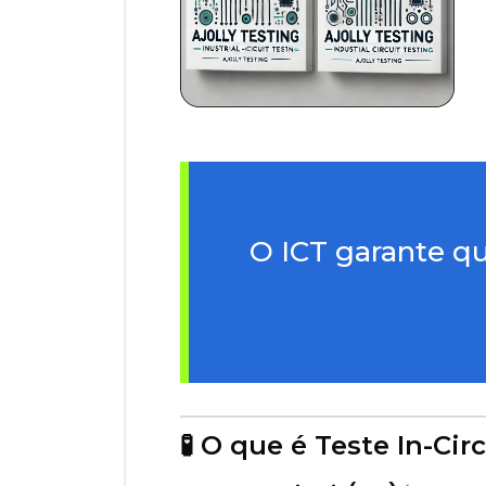
O ICT garante qu
🧪 O que é Teste In-Circ