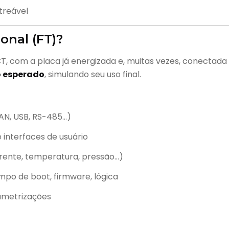
treável
onal (FT)?
CT, com a placa já energizada e, muitas vezes, conectada a
 esperado
, simulando seu uso final.
AN, USB, RS-485…)
 interfaces de usuário
rrente, temperatura, pressão…)
empo de boot, firmware, lógica
ametrizações