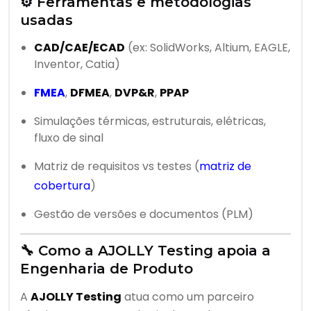
⚙️ Ferramentas e metodologias
usadas
CAD/CAE/ECAD
(ex: SolidWorks, Altium, EAGLE,
Inventor, Catia)
FMEA
,
DFMEA
,
DVP&R
,
PPAP
Simulações térmicas, estruturais, elétricas,
fluxo de sinal
Matriz de requisitos vs testes (
matriz de
cobertura
)
Gestão de versões e documentos (PLM)
🔧 Como a AJOLLY Testing apoia a
Engenharia de Produto
A
AJOLLY Testing
atua como um parceiro