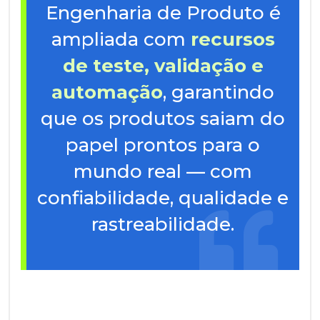
Engenharia de Produto é
ampliada com
recursos
de teste, validação e
automação
, garantindo
que os produtos saiam do
papel prontos para o
mundo real — com
confiabilidade, qualidade e
rastreabilidade.